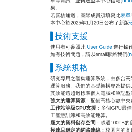
單等資訊，並傳送至本中心信箱(
ntu
果。
若審核通過，團隊成員須填寫此
表單
本中心於2025年1月20日公布了新版
技術支援
使用者可參照此
User Guide
進行操
如有技術問題，請以email聯絡我們(
n
系統規格
研究專用之叢集運算系統，由多台高階
運算服務。我們的基礎架構專為提供
其效能遠超過標準個人電腦和筆記型
強大的運算資源
：配備高核心數中央
工作站等級GPU支援
：多個GPU最佳化
工智慧訓練和高效能運算。
龐大的資料儲存空間
：超過100T
極速且穩定的網路連線
：校園內的高