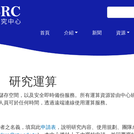
移至主內容
搜尋
搜尋
主導覽
首頁
介紹
新聞
資源
研究運算
儲存空間，以及安全即時備份服務。所有運算資源皆由中心
人員可於任何時間，透過遠端連線使用運算服務。
導者之名義，填寫此
申請表
，說明研究內容、使用規劃、團隊