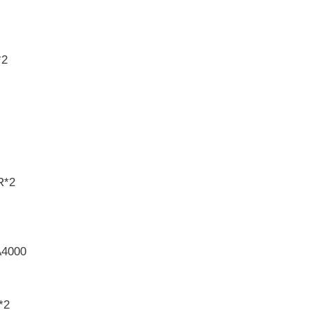
*2
R*2
4000
*2