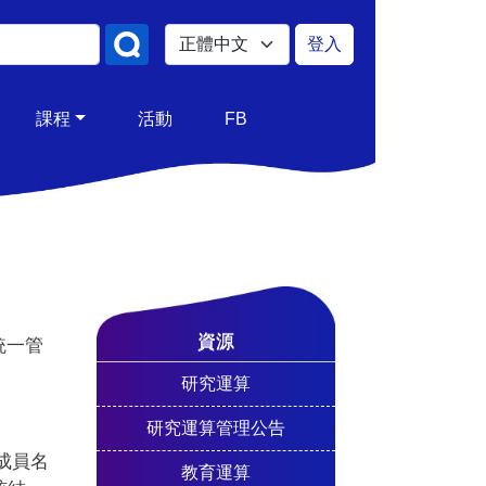
Select your language
登入
使用者帳號
課程
活動
FB
資源
統一管
研究運算
研究運算管理公告
成員名
教育運算