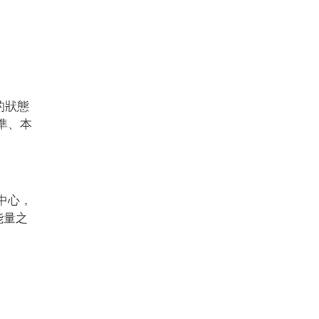
的狀態
準、本
本中心，
能量之
。