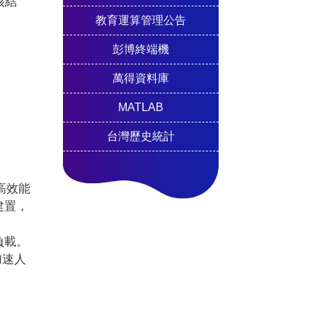
核結
教育運算管理公告
彭博終端機
萬得資料庫
MATLAB
台灣歷史統計
高效能
建置，
負載。
加速人