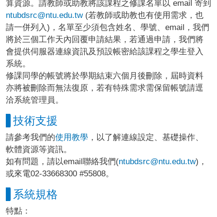
算資源。請教師或助教將該課程之修課名單以 email 寄到
ntubdsrc@ntu.edu.tw
(若教師或助教也有使用需求，也
請一併列入)，名單至少須包含姓名、學號、email，我們
將於三個工作天內回覆申請結果，若通過申請，我們將
會提供伺服器連線資訊及預設帳密給該課程之學生登入
系統。
修課同學的帳號將於學期結束六個月後刪除，屆時資料
亦將被刪除而無法復原，若有特殊需求需保留帳號請逕
洽系統管理員。
技術支援
請參考我們的
使用教學
，以了解連線設定、基礎操作、
軟體資源等資訊。
如有問題，請以email聯絡我們(
ntubdsrc@ntu.edu.tw
)，
或來電02-33668300 #55808。
系統規格
特點：