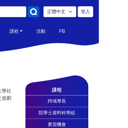
Select your language
登入
使用者帳號
課程
活動
FB
課程
大學社
之規劃
跨域專長
院學士資料科學組
實習機會