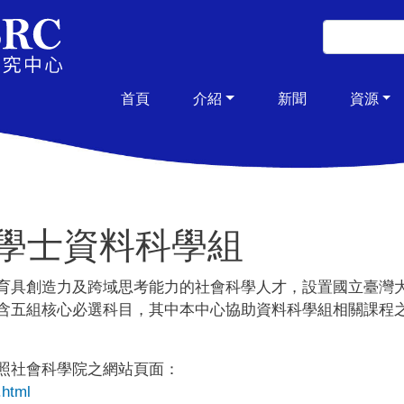
移至主內容
搜尋
搜尋
主導覽
首頁
介紹
新聞
資源
學士資料科學組
育具創造力及跨域思考能力的社會科學人才，設置國立臺灣
含五組核心必選科目，其中本中心協助資料科學組相關課程
照社會科學院之網站頁面：
.html