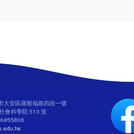
臺北市大安區羅斯福路四段一號
會科學院 513 室
66#55808
.edu.tw