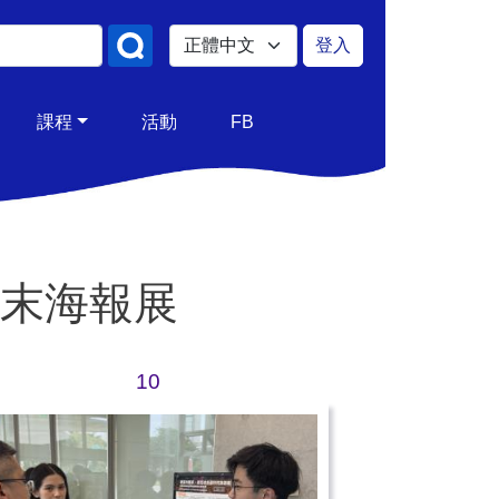
Select your language
登入
使用者帳號
課程
活動
FB
期末海報展
10