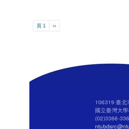
Pagination
下一頁
頁 1
››
106319 
國立臺灣大學社
(02)3366-33
ntubdsrc@ntu