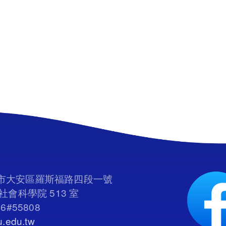
臺北市大安區羅斯福路四段一號
會科學院 513 室
66#55808
.edu.tw