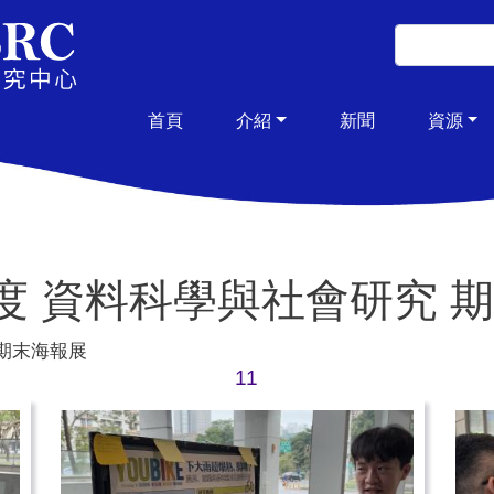
移至主內容
搜尋
搜尋
主導覽
首頁
介紹
新聞
資源
年度 資料科學與社會研究 
究 期末海報展
11