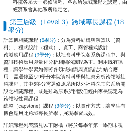
科院各系大一必修課程。各系所領域課程之認定，由
經濟系會其他系所確定之。
第三層級（Level 3）跨域專長課程 (18
學分)
計算機相關課程
(6學分)
：分為資料結構與演算法（資
料）、程式設計（程式）、資工、商管程式設計
跨域應用課程
(9學分)
：以社會科學院各系所課程中、與
資訊技術應用與量化分析相關的課程為主。利用既有課
程，讓學生學習如何將各領域知識與資訊能力結合應
用。需選修至少9學分本院資料科學與社會分析跨領域社
科課程，其中6學分需選修原系所以外社科院其它系所開
設之相關課程、或是雖為原系所開設但經由專長認定為
跨領域性質課程​
總整（capstone）課程
(3學分)
：以實作方式，讓學生有
機會應用此跨域專長所學，展現學習成效。
詳細課程列表請見以下附檔（將於每學年第一學期末視