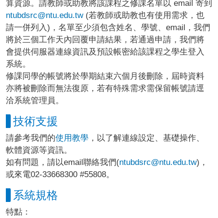
算資源。請教師或助教將該課程之修課名單以 email 寄到
ntubdsrc@ntu.edu.tw
(若教師或助教也有使用需求，也
請一併列入)，名單至少須包含姓名、學號、email，我們
將於三個工作天內回覆申請結果，若通過申請，我們將
會提供伺服器連線資訊及預設帳密給該課程之學生登入
系統。
修課同學的帳號將於學期結束六個月後刪除，屆時資料
亦將被刪除而無法復原，若有特殊需求需保留帳號請逕
洽系統管理員。
技術支援
請參考我們的
使用教學
，以了解連線設定、基礎操作、
軟體資源等資訊。
如有問題，請以email聯絡我們(
ntubdsrc@ntu.edu.tw
)，
或來電02-33668300 #55808。
系統規格
特點：