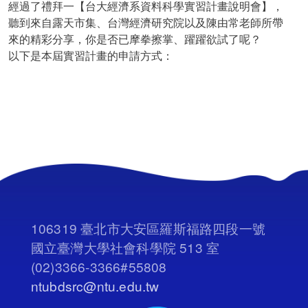
經過了禮拜一【台大經濟系資料科學實習計畫說明會】，
聽到來自露天市集、台灣經濟研究院以及陳由常老師所帶
來的精彩分享，你是否已摩拳擦掌、躍躍欲試了呢？
以下是本屆實習計畫的申請方式：
106319 臺北市大安區羅斯福路四段一號
國立臺灣大學社會科學院 513 室
(02)3366-3366#55808
ntubdsrc@ntu.edu.tw