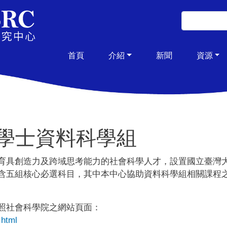
移至主內容
搜尋
搜尋
主導覽
首頁
介紹
新聞
資源
學士資料科學組
育具創造力及跨域思考能力的社會科學人才，設置國立臺灣
含五組核心必選科目，其中本中心協助資料科學組相關課程
照社會科學院之網站頁面：
.html