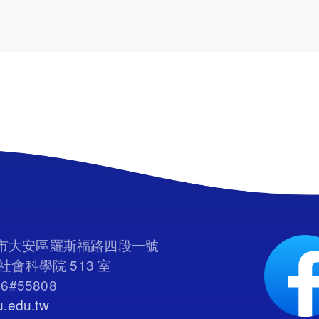
臺北市大安區羅斯福路四段一號
會科學院 513 室
66#55808
.edu.tw