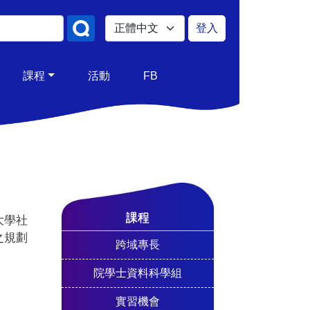
Select your language
登入
使用者帳號
課程
活動
FB
課程
大學社
之規劃
跨域專長
院學士資料科學組
實習機會