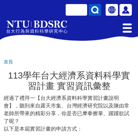
移至主內容
搜尋
Select your la
使用
首頁
113學年台大經濟系資料科學實
習計畫 實習資訊彙整
經過了禮拜一【台大經濟系資料科學實習計畫說明
會】，聽到來自露天市集、台灣經濟研究院以及陳由常
老師所帶來的精彩分享，你是否已摩拳擦掌、躍躍欲試
了呢？
以下是本屆實習計畫的申請方式：