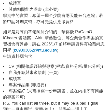
成績單
其他相關能力證書 (非必要)
學期中的實習，希望一周至少能有兩天能來台經院；若
欲申請暑期實習，亦可先提供應徵資料
如果是對陳由常老師所介紹的「幫你優 PaGamO、
iCheers 愛酒窩、Airiti 華藝數位」等企業合作專案的實
習機會有興趣，請在 2025/1/7 前將申請資料寄給蔡尚恩
同學 (
b09303052@ntu.edu.tw
)
申請資料應包含
CV (相關修課經驗與專案(程式/資料分析/量化分析))
自我介紹與未來規劃 (一頁)
成績單
專案作品集 (非必要)
專案偏好 (只需撰寫一份申請書，並在內排序有興趣
的專案即可)
P.S. You can list all three, but it may be a bad signal
預計一月中面試 (實體/線上)，開學前一週上工。