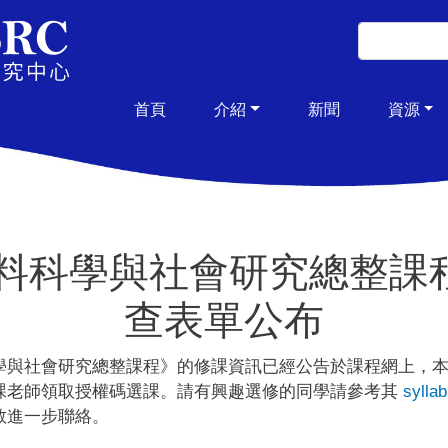
移至主內容
搜尋
搜尋
主導覽
首頁
介紹
新聞
資源
2資料科學與社會研究總整課
查表單公布
學與社會研究總整課程》的修課資訊已經公告於課程網上，
課老師領取授權碼選課。請有興趣選修的同學請參考其
sylla
教進一步聯絡。