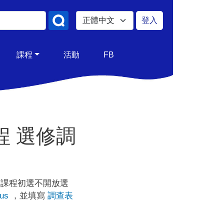
Select your language
登入
使用者帳號
課程
活動
FB
程 選修調
本課程初選不開放選
bus
，並填寫
調查表